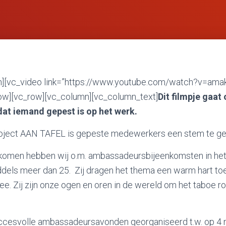
n][vc_video link=”https://www.youtube.com/watch?v=ama
ow][vc_row][vc_column][vc_column_text]
Dit filmpje gaat 
dat iemand gepest is op het werk.
roject AAN TAFEL is gepeste medewerkers een stem te ge
 komen hebben wij o.m. ambassadeursbijeenkomsten in het
els meer dan 25. Zij dragen het thema een warm hart toe 
 mee. Zij zijn onze ogen en oren in de wereld om het taboe r
cesvolle ambassadeursavonden georganiseerd t.w. op 4 