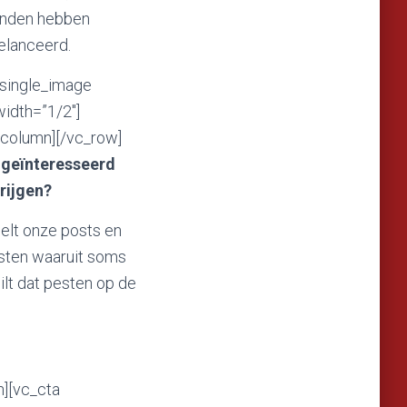
vonden hebben
elanceerd.
_single_image
idth=”1/2″]
_column][/vc_row]
 geïnteresseerd
krijgen?
eelt onze posts en
msten waaruit soms
lt dat pesten op de
n][vc_cta