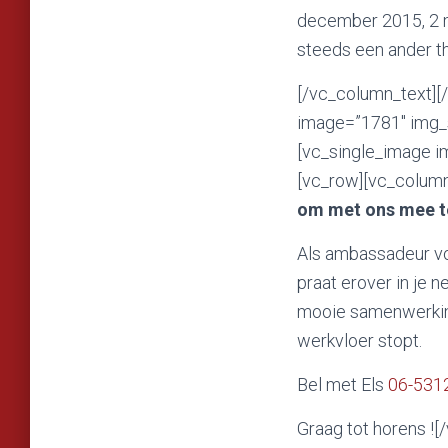
december 2015, 2 m
steeds een ander t
[/vc_column_text][
image=”1781″ img_s
[vc_single_image i
[vc_row][vc_colum
om met ons mee te
Als ambassadeur vol
praat erover in je 
mooie samenwerking
werkvloer stopt.
Bel met Els
06-531
Graag tot horens !