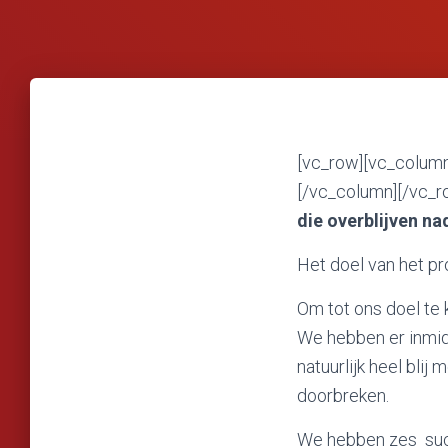
[vc_row][vc_colum
[/vc_column][/vc_r
die overblijven na
Het doel van het p
Om tot ons doel te
We hebben er inmidd
natuurlijk heel blij
doorbreken.
We hebben zes suc