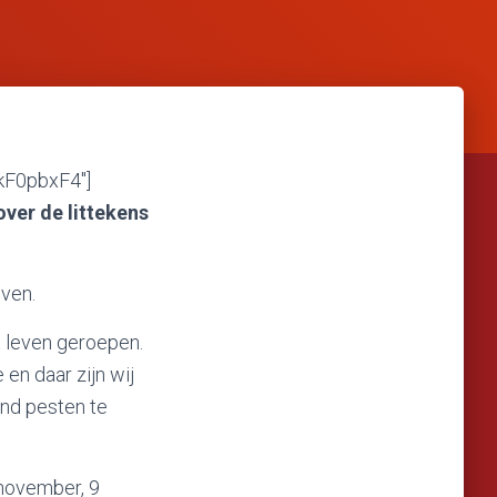
kF0pbxF4″]
over de littekens
ven.
 leven geroepen.
en daar zijn wij
ond pesten te
november, 9