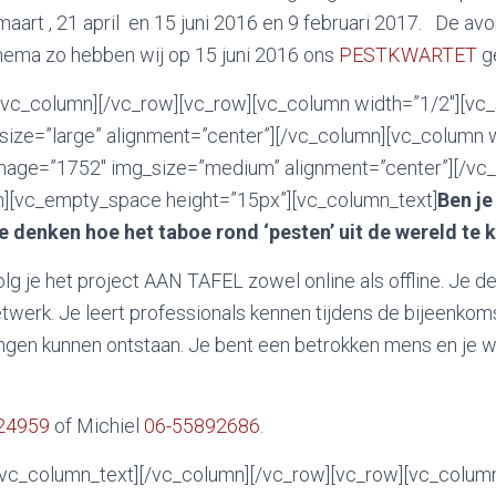
aart , 21 april en 15 juni 2016 en 9 februari 2017. De a
hema zo hebben wij op 15 juni 2016 ons
PESTKWARTET
g
/vc_column][/vc_row][vc_row][vc_column width=”1/2″][vc
ize=”large” alignment=”center”][/vc_column][vc_column w
mage=”1752″ img_size=”medium” alignment=”center”][/vc
n][vc_empty_space height=”15px”][vc_column_text]
Ben je
 denken hoe het taboe rond ‘pesten’ uit de wereld te 
g je het project AAN TAFEL zowel online als offline. Je d
netwerk. Je leert professionals kennen tijdens de bijeenko
en kunnen ontstaan. Je bent een betrokken mens en je wi
24959
of Michiel
06-55892686
.
[/vc_column_text][/vc_column][/vc_row][vc_row][vc_colum