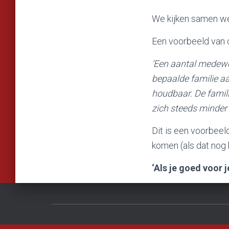
We kijken samen we
Een voorbeeld van c
‘Een aantal medewer
bepaalde familie a
houdbaar. De famil
zich steeds minder
Dit is een voorbeel
komen (als dat nog 
‘Als je goed voor 
ALGEMENE VOORWAARDEN
KLACHTENREGELING