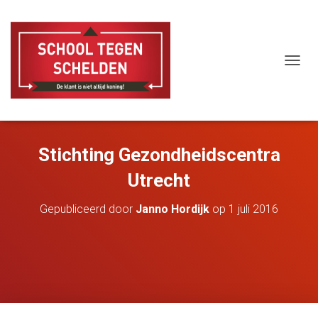
T
O
G
G
L
E
Stichting Gezondheidscentra
N
A
Utrecht
V
I
G
Gepubliceerd door
Janno Hordijk
op
1 juli 2016
A
T
I
E