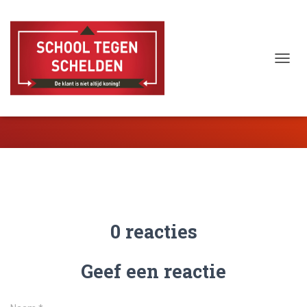
T
O
Pesten
G
G
L
E
N
A
V
I
G
A
0 reacties
T
I
E
Geef een reactie