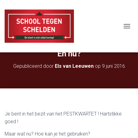
T
O
Ik heb een PESTKWARTET gekocht.
G
G
En nu?
L
E
Gepubliceerd door
Els van Leeuwen
op
9 juni 2016
N
A
V
I
G
A
T
I
E
Je bent in het bezit van het PESTKWARTET ! Hartstikke
goed !
Maar wat nu? Hoe kan je het gebruiken?