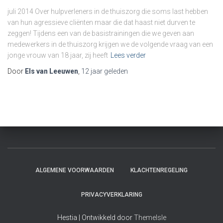
juli 2014 Over hulpverleners in de thuiszorg die soms last hebben
van hun agressieve cliënten maar die dat haast niet durven te
zeggen! Tijdens een van de basistrainingen die we geven aan
medewerkers in de thuiszorg krijgen we de volgende vraag van een
jonge vrouw van 18 jaar, zij heeft
Lees verder
Door
Els van Leeuwen
,
12 jaar
geleden
ALGEMENE VOORWAARDEN
KLACHTENREGELING
PRIVACYVERKLARING
Hestia | Ontwikkeld door
ThemeIsle