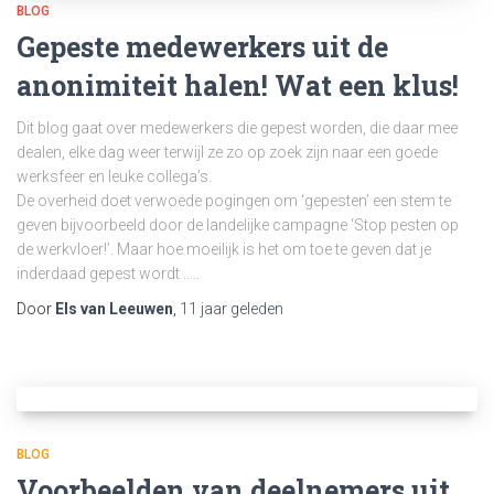
BLOG
Gepeste medewerkers uit de
anonimiteit halen! Wat een klus!
Dit blog gaat over medewerkers die gepest worden, die daar mee
dealen, elke dag weer terwijl ze zo op zoek zijn naar een goede
werksfeer en leuke collega’s.
De overheid doet verwoede pogingen om ‘gepesten’ een stem te
geven bijvoorbeeld door de landelijke campagne ‘Stop pesten op
de werkvloer!’. Maar hoe moeilijk is het om toe te geven dat je
inderdaad gepest wordt …..
Door
Els van Leeuwen
,
11 jaar
geleden
BLOG
Voorbeelden van deelnemers uit