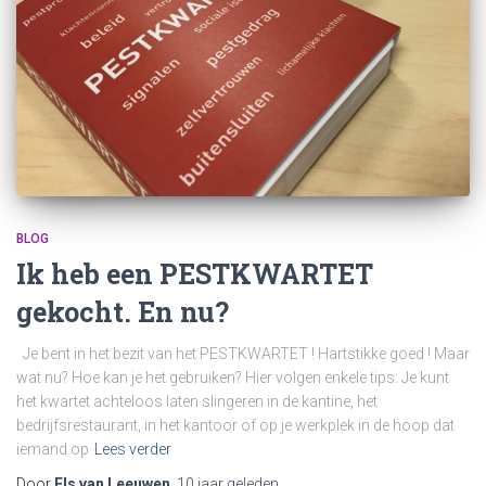
BLOG
Ik heb een PESTKWARTET
gekocht. En nu?
Je bent in het bezit van het PESTKWARTET ! Hartstikke goed ! Maar
wat nu? Hoe kan je het gebruiken? Hier volgen enkele tips: Je kunt
het kwartet achteloos laten slingeren in de kantine, het
bedrijfsrestaurant, in het kantoor of op je werkplek in de hoop dat
iemand op
Lees verder
Door
Els van Leeuwen
,
10 jaar
geleden