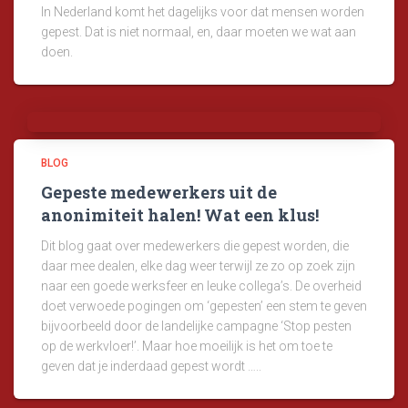
In Nederland komt het dagelijks voor dat mensen worden
gepest. Dat is niet normaal, en, daar moeten we wat aan
doen.
BLOG
Gepeste medewerkers uit de
anonimiteit halen! Wat een klus!
Dit blog gaat over medewerkers die gepest worden, die
daar mee dealen, elke dag weer terwijl ze zo op zoek zijn
naar een goede werksfeer en leuke collega’s. De overheid
doet verwoede pogingen om ‘gepesten’ een stem te geven
bijvoorbeeld door de landelijke campagne ‘Stop pesten
op de werkvloer!’. Maar hoe moeilijk is het om toe te
geven dat je inderdaad gepest wordt …..