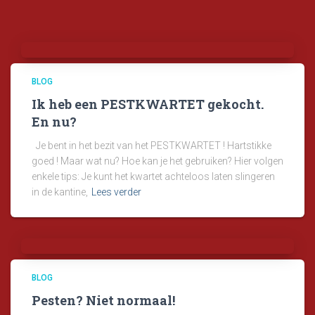
BLOG
Ik heb een PESTKWARTET gekocht.
En nu?
Je bent in het bezit van het PESTKWARTET ! Hartstikke
goed ! Maar wat nu? Hoe kan je het gebruiken? Hier volgen
enkele tips: Je kunt het kwartet achteloos laten slingeren
in de kantine,
Lees verder
BLOG
Pesten? Niet normaal!