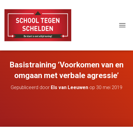
T
O
G
G
L
E
Basistraining ‘Voorkomen van en
N
A
omgaan met verbale agressie’
V
I
G
Gepubliceerd door
Els van Leeuwen
op
30 mei 2019
A
T
I
E